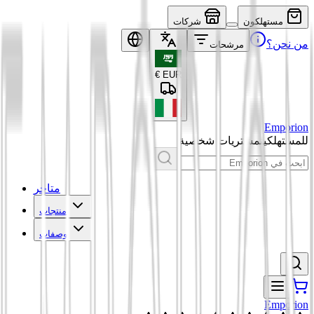
مستهلكون
شركات
من نحن؟
مرشحات
€
EUR
Emporion
للمستهلكين
مشتريات شخصية
متاجر
منتجات
وصفات
Emporion