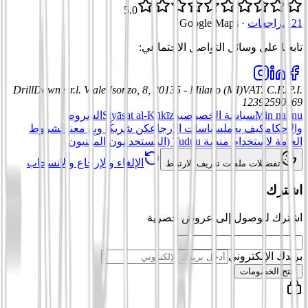
5.0
21 مراجعات
·
Google Maps
تابعنا على وسائل التواصل الاجتماعي
:
DrillDown s.r.l.
Viale Isonzo, 8, 20135 - Milano (MI)
VAT
:
C.F./P.I.
12392590969
Min nahnu
سياسة الخصوصية
Siyāsat al-Kūkīz
الشروط
والأحكام
كيف يعمل
سياسات الإرجاع
كن شريكًا وبِع معنا
الشروط
العامة لاستخدام منصة Tuduu (المستخدمون المهنيون)
الإلغاء والإرجاع والانسحاب
تفضيلات ملفات تعريف الارتباط
اشترك
اشترك للوصول إلى عروض حصرية
بريدك الإلكتروني
افتح الخصومات