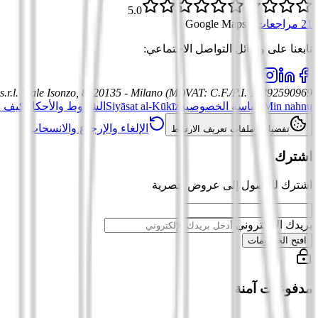
5.0
21 مراجعات
·
Google Maps
تابعنا على وسائل التواصل الاجتماعي
:
.r.l.
Viale Isonzo, 8, 20135 - Milano (MI)
VAT
:
C.F./P.I. 12392590969
Min nahnu
سياسة الخصوصية
Siyāsat al-Kūkīz
الشروط والأحكام
كيف ي
الإلغاء والإرجاع والانسحاب
تفضيلات ملفات تعريف الارتباط
اشترك
اشترك للوصول إلى عروض حصرية
بريدك الإلكتروني
افتح الخصومات
مدفوعات آمنة