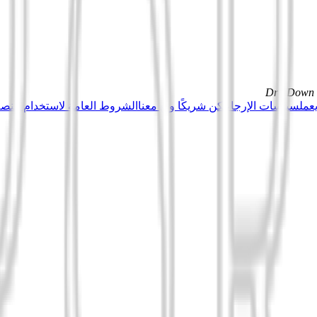
DrillDown s
عمل
سياسات الإرجاع
كن شريكًا وبِع معنا
الشروط العامة لاستخدام منصة Tuduu (المستخدمون المهني