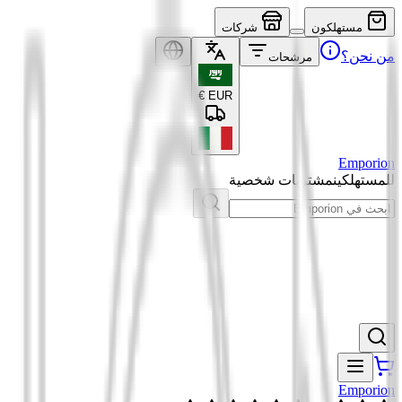
مستهلكون
شركات
من نحن؟
مرشحات
€
EUR
Emporion
للمستهلكين
مشتريات شخصية
Emporion