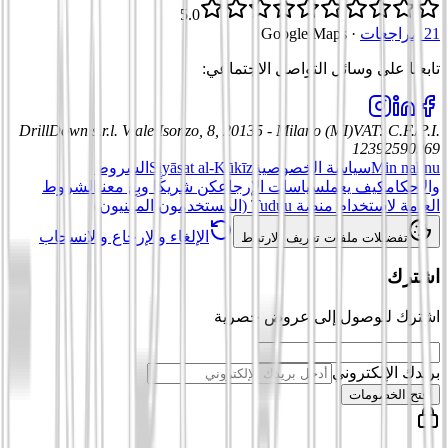
5.0
21 مراجعات
·
Google Maps
تابعنا على وسائل التواصل الاجتماعي
:
DrillDown s.r.l.
Viale Isonzo, 8, 20135 - Milano (MI)
VAT
:
C.F./P.I.
12392590969
Min nahnu
سياسة الخصوصية
Siyāsat al-Kūkīz
الشروط
والأحكام
كيف يعمل
سياسات الإرجاع
كن شريكًا وبِع معنا
الشروط
العامة لاستخدام منصة Tuduu (المستخدمون المهنيون)
الإلغاء والإرجاع والانسحاب
تفضيلات ملفات تعريف الارتباط
اشترك
اشترك للوصول إلى عروض حصرية
بريدك الإلكتروني
افتح الخصومات