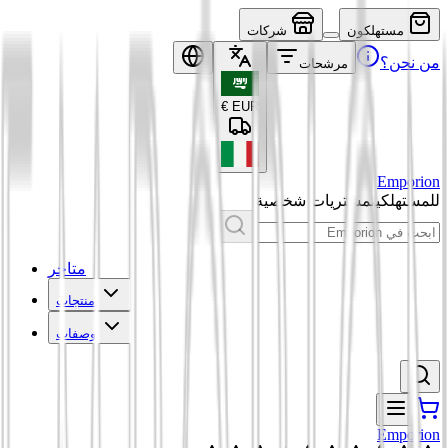
مستهلكون
شركات
من نحن؟
مرشحات
€
EUR
Emporion
للمستهلكين
مشتريات شخصية
متاجر
منتجات
وصفات
Emporion