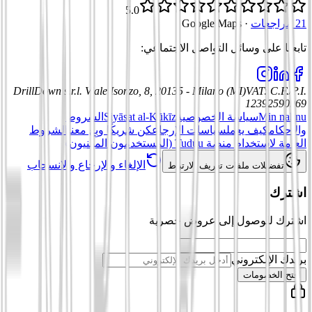
5.0
21 مراجعات
·
Google Maps
تابعنا على وسائل التواصل الاجتماعي
:
DrillDown s.r.l.
Viale Isonzo, 8, 20135 - Milano (MI)
VAT
:
C.F./P.I.
12392590969
Min nahnu
سياسة الخصوصية
Siyāsat al-Kūkīz
الشروط
والأحكام
كيف يعمل
سياسات الإرجاع
كن شريكًا وبِع معنا
الشروط
العامة لاستخدام منصة Tuduu (المستخدمون المهنيون)
الإلغاء والإرجاع والانسحاب
تفضيلات ملفات تعريف الارتباط
اشترك
اشترك للوصول إلى عروض حصرية
بريدك الإلكتروني
افتح الخصومات