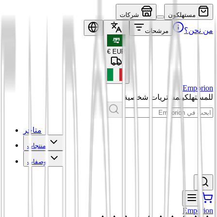
مستهلكون
شركات
من نحن؟
مرشحات
€
EUR
Emporion
للمستهلكين
مشتريات شخصية
متاجر
منتجات
وصفات
Emporion