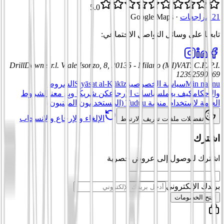
5.0
21 مراجعات
·
Google Maps
تابعنا على وسائل التواصل الاجتماعي
:
DrillDown s.r.l.
Viale Isonzo, 8, 20135 - Milano (MI)
VAT
:
C.F./P.I.
12392590969
Min nahnu
سياسة الخصوصية
Siyāsat al-Kūkīz
الشروط
والأحكام
كيف يعمل
سياسات الإرجاع
كن شريكًا وبِع معنا
الشروط
العامة لاستخدام منصة Tuduu (المستخدمون المهنيون)
الإلغاء والإرجاع والانسحاب
تفضيلات ملفات تعريف الارتباط
اشترك
اشترك للوصول إلى عروض حصرية
بريدك الإلكتروني
افتح الخصومات