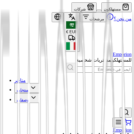
مستهلكون
شركات
من نحن؟
مرشحات
€
EUR
Emporion
للمستهلكين
مشتريات شخصية
متاجر
منتجات
وصفات
Emporion