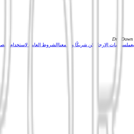
DrillDown s
عمل
سياسات الإرجاع
كن شريكًا وبِع معنا
الشروط العامة لاستخدام منصة Tuduu (المستخدمون المهني