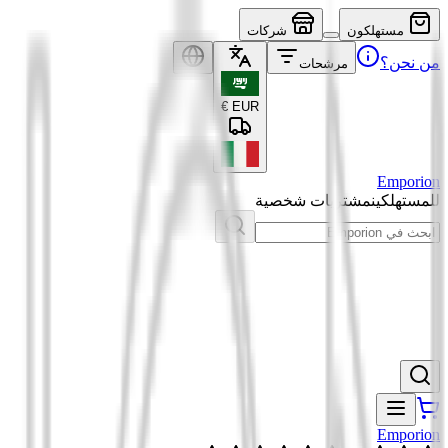
مستهلكون
شركات
من نحن؟
مرشحات
€
EUR
Emporion
للمستهلكين
مشتريات شخصية
Emporion