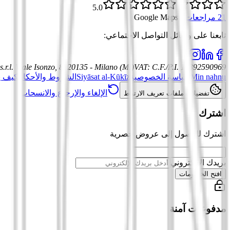
5.0
21 مراجعات
·
Google Maps
تابعنا على وسائل التواصل الاجتماعي
:
.r.l.
Viale Isonzo, 8, 20135 - Milano (MI)
VAT
:
C.F./P.I. 12392590969
Min nahnu
سياسة الخصوصية
Siyāsat al-Kūkīz
الشروط والأحكام
كيف ي
الإلغاء والإرجاع والانسحاب
تفضيلات ملفات تعريف الارتباط
اشترك
اشترك للوصول إلى عروض حصرية
بريدك الإلكتروني
افتح الخصومات
مدفوعات آمنة