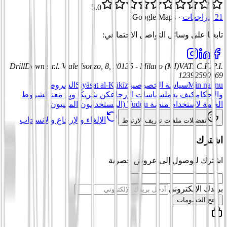
5.0
21 مراجعات
·
Google Maps
تابعنا على وسائل التواصل الاجتماعي
:
DrillDown s.r.l.
Viale Isonzo, 8, 20135 - Milano (MI)
VAT
:
C.F./P.I.
12392590969
Min nahnu
سياسة الخصوصية
Siyāsat al-Kūkīz
الشروط
والأحكام
كيف يعمل
سياسات الإرجاع
كن شريكًا وبِع معنا
الشروط
العامة لاستخدام منصة Tuduu (المستخدمون المهنيون)
الإلغاء والإرجاع والانسحاب
تفضيلات ملفات تعريف الارتباط
اشترك
اشترك للوصول إلى عروض حصرية
بريدك الإلكتروني
افتح الخصومات