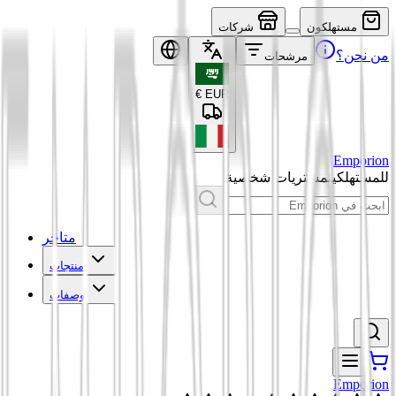
مستهلكون
شركات
من نحن؟
مرشحات
€
EUR
Emporion
للمستهلكين
مشتريات شخصية
متاجر
منتجات
وصفات
Emporion