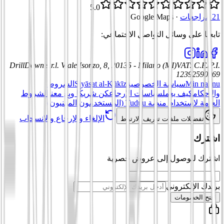
5.0
21 مراجعات
·
Google Maps
تابعنا على وسائل التواصل الاجتماعي
:
DrillDown s.r.l.
Viale Isonzo, 8, 20135 - Milano (MI)
VAT
:
C.F./P.I.
12392590969
Min nahnu
سياسة الخصوصية
Siyāsat al-Kūkīz
الشروط
والأحكام
كيف يعمل
سياسات الإرجاع
كن شريكًا وبِع معنا
الشروط
العامة لاستخدام منصة Tuduu (المستخدمون المهنيون)
الإلغاء والإرجاع والانسحاب
تفضيلات ملفات تعريف الارتباط
اشترك
اشترك للوصول إلى عروض حصرية
بريدك الإلكتروني
افتح الخصومات