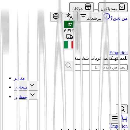
مستهلكون
شركات
من نحن؟
مرشحات
€
EUR
Emporion
للمستهلكين
مشتريات شخصية
متاجر
منتجات
وصفات
Emporion