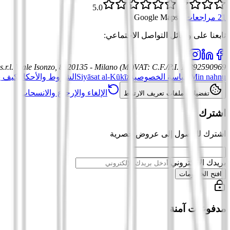
5.0
21 مراجعات
·
Google Maps
تابعنا على وسائل التواصل الاجتماعي
:
.r.l.
Viale Isonzo, 8, 20135 - Milano (MI)
VAT
:
C.F./P.I. 12392590969
Min nahnu
سياسة الخصوصية
Siyāsat al-Kūkīz
الشروط والأحكام
كيف ي
الإلغاء والإرجاع والانسحاب
تفضيلات ملفات تعريف الارتباط
اشترك
اشترك للوصول إلى عروض حصرية
بريدك الإلكتروني
افتح الخصومات
مدفوعات آمنة