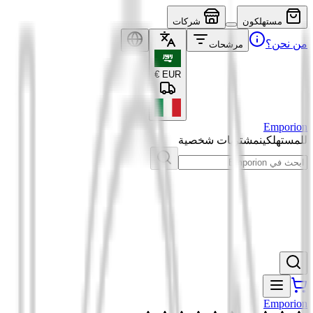
مستهلكون
شركات
من نحن؟
مرشحات
€
EUR
Emporion
للمستهلكين
مشتريات شخصية
Emporion