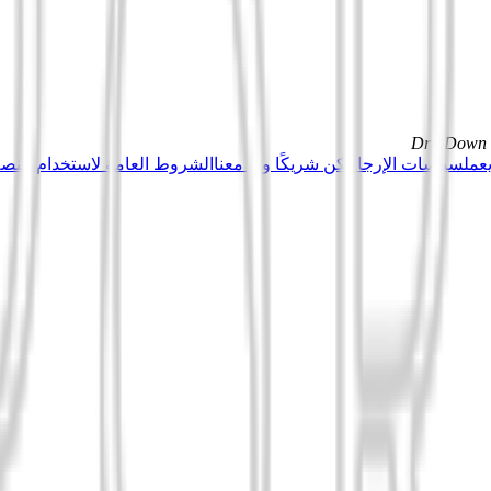
DrillDown s
عمل
سياسات الإرجاع
كن شريكًا وبِع معنا
الشروط العامة لاستخدام منصة Tuduu (المستخدمون المهني