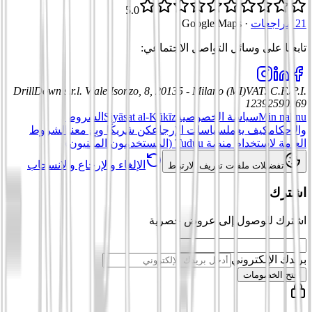
5.0
21 مراجعات
·
Google Maps
تابعنا على وسائل التواصل الاجتماعي
:
DrillDown s.r.l.
Viale Isonzo, 8, 20135 - Milano (MI)
VAT
:
C.F./P.I.
12392590969
Min nahnu
سياسة الخصوصية
Siyāsat al-Kūkīz
الشروط
والأحكام
كيف يعمل
سياسات الإرجاع
كن شريكًا وبِع معنا
الشروط
العامة لاستخدام منصة Tuduu (المستخدمون المهنيون)
الإلغاء والإرجاع والانسحاب
تفضيلات ملفات تعريف الارتباط
اشترك
اشترك للوصول إلى عروض حصرية
بريدك الإلكتروني
افتح الخصومات