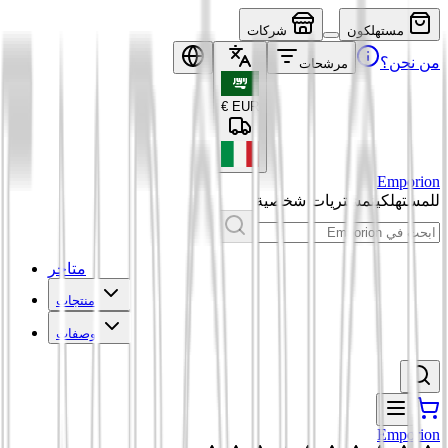
مستهلكون
شركات
من نحن؟
مرشحات
€
EUR
Emporion
للمستهلكين
مشتريات شخصية
متاجر
منتجات
وصفات
Emporion