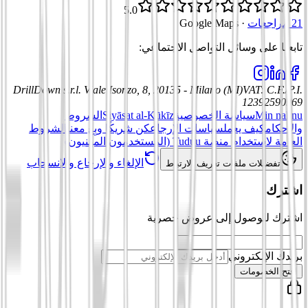
5.0
21 مراجعات
·
Google Maps
تابعنا على وسائل التواصل الاجتماعي
:
DrillDown s.r.l.
Viale Isonzo, 8, 20135 - Milano (MI)
VAT
:
C.F./P.I.
12392590969
Min nahnu
سياسة الخصوصية
Siyāsat al-Kūkīz
الشروط
والأحكام
كيف يعمل
سياسات الإرجاع
كن شريكًا وبِع معنا
الشروط
العامة لاستخدام منصة Tuduu (المستخدمون المهنيون)
الإلغاء والإرجاع والانسحاب
تفضيلات ملفات تعريف الارتباط
اشترك
اشترك للوصول إلى عروض حصرية
بريدك الإلكتروني
افتح الخصومات