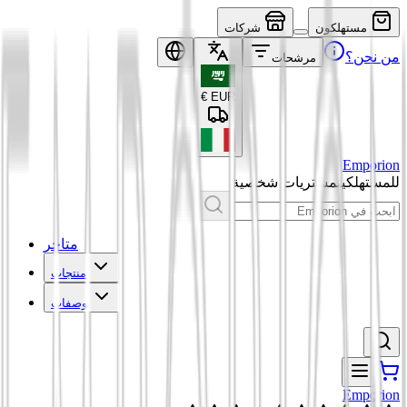
مستهلكون
شركات
من نحن؟
مرشحات
€
EUR
Emporion
للمستهلكين
مشتريات شخصية
متاجر
منتجات
وصفات
Emporion