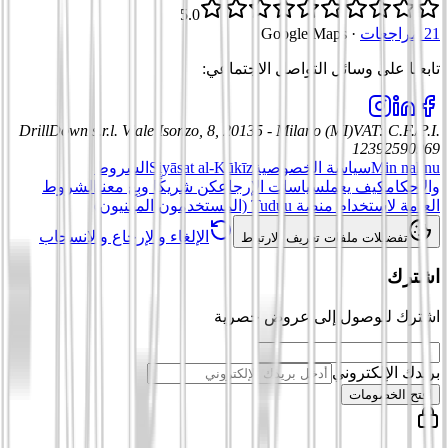
5.0
21 مراجعات
·
Google Maps
تابعنا على وسائل التواصل الاجتماعي
:
DrillDown s.r.l.
Viale Isonzo, 8, 20135 - Milano (MI)
VAT
:
C.F./P.I.
12392590969
Min nahnu
سياسة الخصوصية
Siyāsat al-Kūkīz
الشروط
والأحكام
كيف يعمل
سياسات الإرجاع
كن شريكًا وبِع معنا
الشروط
العامة لاستخدام منصة Tuduu (المستخدمون المهنيون)
الإلغاء والإرجاع والانسحاب
تفضيلات ملفات تعريف الارتباط
اشترك
اشترك للوصول إلى عروض حصرية
بريدك الإلكتروني
افتح الخصومات