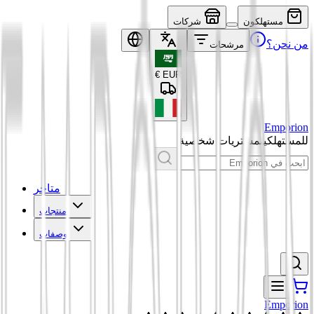
مستهلكون
شركات
من نحن؟
مرشحات
€
EUR
Emporion
للمستهلكين
مشتريات شخصية
متاجر
منتجات
وصفات
Emporion