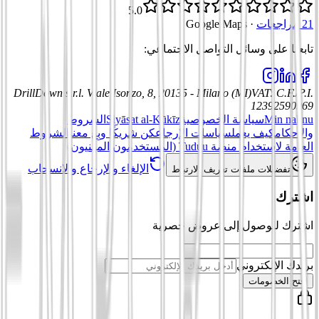
5.0
21 مراجعات
·
Google Maps
تابعنا على وسائل التواصل الاجتماعي
:
DrillDown s.r.l.
Viale Isonzo, 8, 20135 - Milano (MI)
VAT
:
C.F./P.I.
12392590969
Min nahnu
سياسة الخصوصية
Siyāsat al-Kūkīz
الشروط
والأحكام
كيف يعمل
سياسات الإرجاع
كن شريكًا وبِع معنا
الشروط
العامة لاستخدام منصة Tuduu (المستخدمون المهنيون)
الإلغاء والإرجاع والانسحاب
تفضيلات ملفات تعريف الارتباط
اشترك
اشترك للوصول إلى عروض حصرية
بريدك الإلكتروني
افتح الخصومات