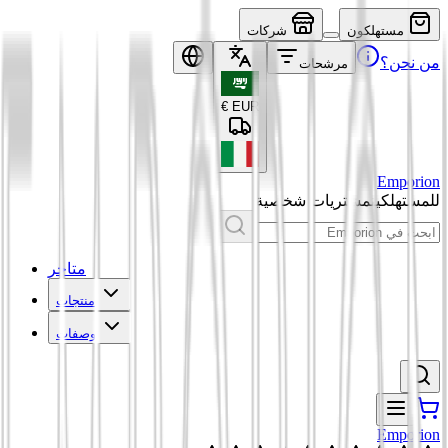
مستهلكون
شركات
من نحن؟
مرشحات
€
EUR
Emporion
للمستهلكين
مشتريات شخصية
متاجر
منتجات
وصفات
Emporion