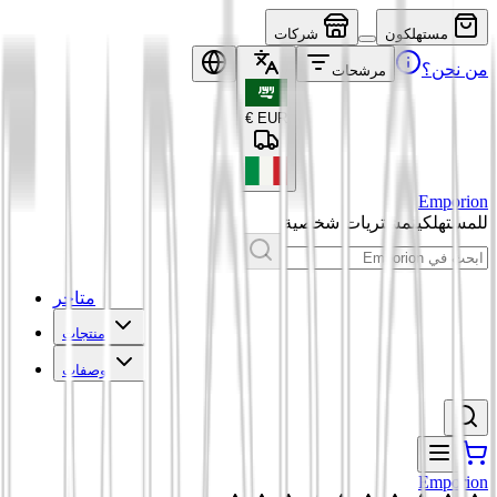
مستهلكون
شركات
من نحن؟
مرشحات
€
EUR
Emporion
للمستهلكين
مشتريات شخصية
متاجر
منتجات
وصفات
Emporion