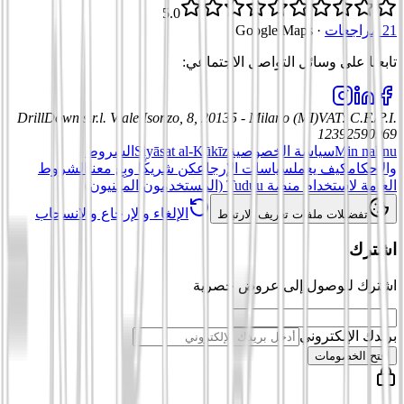
5.0
21 مراجعات
·
Google Maps
تابعنا على وسائل التواصل الاجتماعي
:
DrillDown s.r.l.
Viale Isonzo, 8, 20135 - Milano (MI)
VAT
:
C.F./P.I.
12392590969
Min nahnu
سياسة الخصوصية
Siyāsat al-Kūkīz
الشروط
والأحكام
كيف يعمل
سياسات الإرجاع
كن شريكًا وبِع معنا
الشروط
العامة لاستخدام منصة Tuduu (المستخدمون المهنيون)
الإلغاء والإرجاع والانسحاب
تفضيلات ملفات تعريف الارتباط
اشترك
اشترك للوصول إلى عروض حصرية
بريدك الإلكتروني
افتح الخصومات