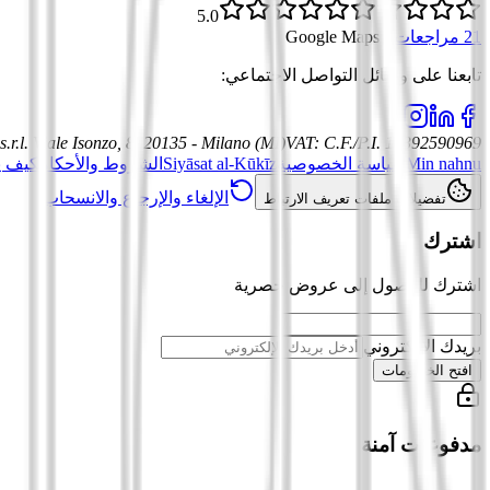
5.0
21 مراجعات
·
Google Maps
تابعنا على وسائل التواصل الاجتماعي
:
.r.l.
Viale Isonzo, 8, 20135 - Milano (MI)
VAT
:
C.F./P.I. 12392590969
Min nahnu
سياسة الخصوصية
Siyāsat al-Kūkīz
الشروط والأحكام
كيف ي
الإلغاء والإرجاع والانسحاب
تفضيلات ملفات تعريف الارتباط
اشترك
اشترك للوصول إلى عروض حصرية
بريدك الإلكتروني
افتح الخصومات
مدفوعات آمنة