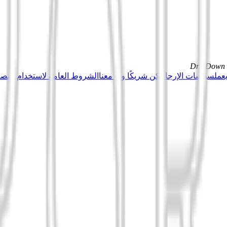
DrillDown s
عمل
سياسات الإرجاع
كن شريكًا وبِع معنا
الشروط العامة لاستخدام منصة Tuduu (المستخدمون المهني