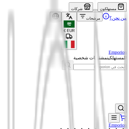
مستهلكون
شركات
من نحن؟
مرشحات
€
EUR
Emporion
للمستهلكين
مشتريات شخصية
Emporion