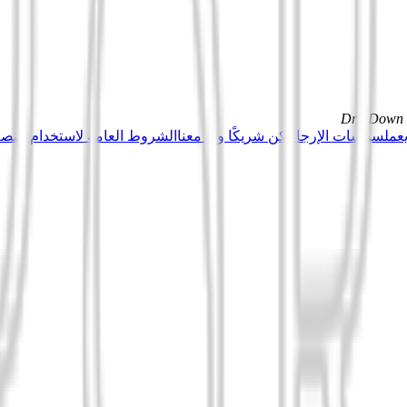
DrillDown s
عمل
سياسات الإرجاع
كن شريكًا وبِع معنا
الشروط العامة لاستخدام منصة Tuduu (المستخدمون المهني