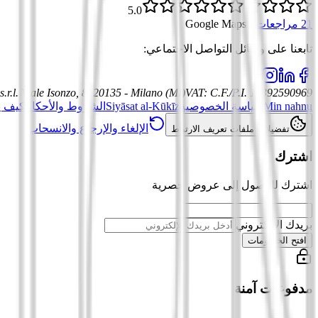
5.0
21 مراجعات
·
Google Maps
تابعنا على وسائل التواصل الاجتماعي
:
.r.l.
Viale Isonzo, 8, 20135 - Milano (MI)
VAT
:
C.F./P.I. 12392590969
Min nahnu
سياسة الخصوصية
Siyāsat al-Kūkīz
الشروط والأحكام
كيف ي
الإلغاء والإرجاع والانسحاب
تفضيلات ملفات تعريف الارتباط
اشترك
اشترك للوصول إلى عروض حصرية
بريدك الإلكتروني
افتح الخصومات
مدفوعات آمنة