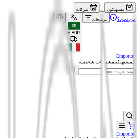
مستهلكون
شركات
من نحن؟
مرشحات
€
EUR
Emporion
للمستهلكين
مشتريات شخصية
Emporion