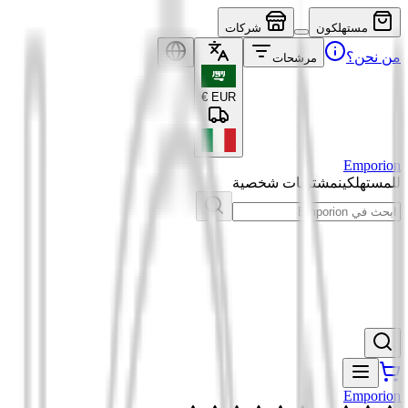
مستهلكون
شركات
من نحن؟
مرشحات
€
EUR
Emporion
للمستهلكين
مشتريات شخصية
Emporion