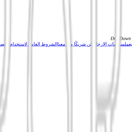
DrillDown s
عمل
سياسات الإرجاع
كن شريكًا وبِع معنا
الشروط العامة لاستخدام منصة Tuduu (المستخدمون المهني