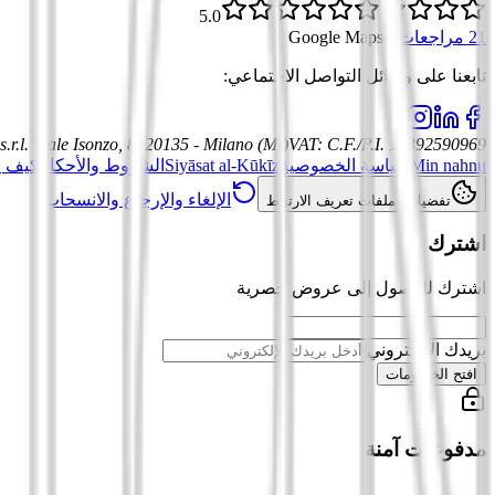
5.0
21 مراجعات
·
Google Maps
تابعنا على وسائل التواصل الاجتماعي
:
.r.l.
Viale Isonzo, 8, 20135 - Milano (MI)
VAT
:
C.F./P.I. 12392590969
Min nahnu
سياسة الخصوصية
Siyāsat al-Kūkīz
الشروط والأحكام
كيف ي
الإلغاء والإرجاع والانسحاب
تفضيلات ملفات تعريف الارتباط
اشترك
اشترك للوصول إلى عروض حصرية
بريدك الإلكتروني
افتح الخصومات
مدفوعات آمنة