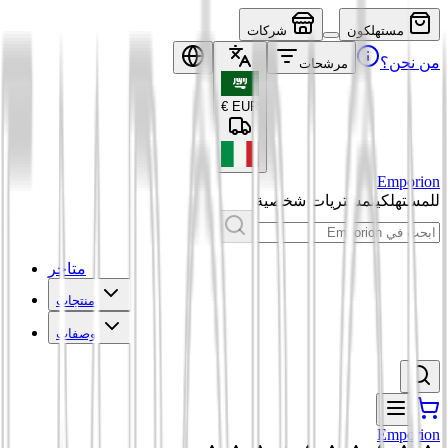
مستهلكون
شركات
من نحن؟
مرشحات
€
EUR
Emporion
للمستهلكين
مشتريات شخصية
متاجر
منتجات
وصفات
Emporion