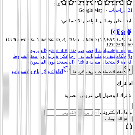
5.0
21 مراجعات
·
Google Maps
تابعنا على وسائل التواصل الاجتماعي
:
DrillDown s.r.l.
Viale Isonzo, 8, 20135 - Milano (MI)
VAT
:
C.F./P.I.
12392590969
Min nahnu
سياسة الخصوصية
Siyāsat al-Kūkīz
الشروط
والأحكام
كيف يعمل
سياسات الإرجاع
كن شريكًا وبِع معنا
الشروط
العامة لاستخدام منصة Tuduu (المستخدمون المهنيون)
الإلغاء والإرجاع والانسحاب
تفضيلات ملفات تعريف الارتباط
اشترك
اشترك للوصول إلى عروض حصرية
بريدك الإلكتروني
افتح الخصومات