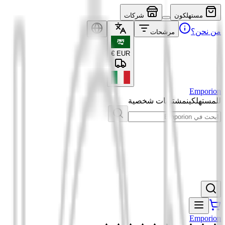
مستهلكون
شركات
من نحن؟
مرشحات
€
EUR
Emporion
للمستهلكين
مشتريات شخصية
Emporion