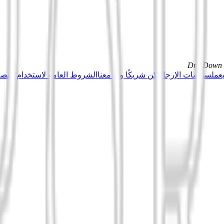
DrillDown s
عمل
سياسات الإرجاع
كن شريكًا وبِع معنا
الشروط العامة لاستخدام منصة Tuduu (المستخدمون المهني