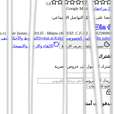
5.0
21 مراجعات
·
Google Maps
تابعنا على وسائل التواصل الاجتماعي
:
.r.l.
Viale Isonzo, 8, 20135 - Milano (MI)
VAT
:
C.F./P.I. 12392590969
Min nahnu
سياسة الخصوصية
Siyāsat al-Kūkīz
الشروط والأحكام
كيف ي
الإلغاء والإرجاع والانسحاب
تفضيلات ملفات تعريف الارتباط
اشترك
اشترك للوصول إلى عروض حصرية
بريدك الإلكتروني
افتح الخصومات
مدفوعات آمنة