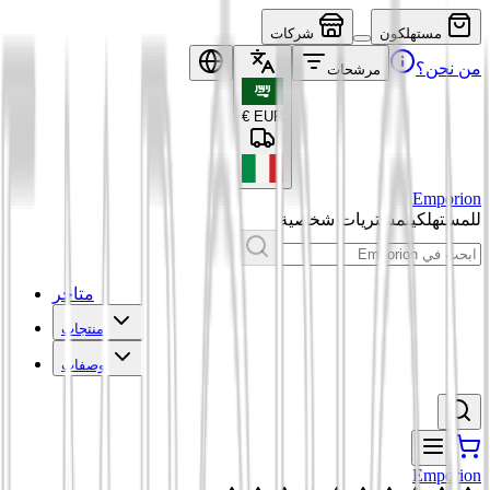
مستهلكون
شركات
من نحن؟
مرشحات
€
EUR
Emporion
للمستهلكين
مشتريات شخصية
متاجر
منتجات
وصفات
Emporion