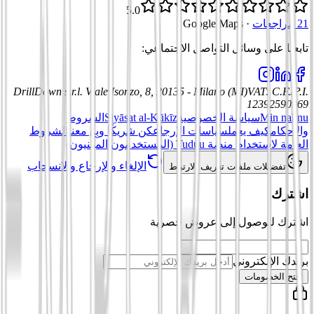
5.0
21 مراجعات
·
Google Maps
تابعنا على وسائل التواصل الاجتماعي
:
DrillDown s.r.l.
Viale Isonzo, 8, 20135 - Milano (MI)
VAT
:
C.F./P.I.
12392590969
Min nahnu
سياسة الخصوصية
Siyāsat al-Kūkīz
الشروط
والأحكام
كيف يعمل
سياسات الإرجاع
كن شريكًا وبِع معنا
الشروط
العامة لاستخدام منصة Tuduu (المستخدمون المهنيون)
الإلغاء والإرجاع والانسحاب
تفضيلات ملفات تعريف الارتباط
اشترك
اشترك للوصول إلى عروض حصرية
بريدك الإلكتروني
افتح الخصومات