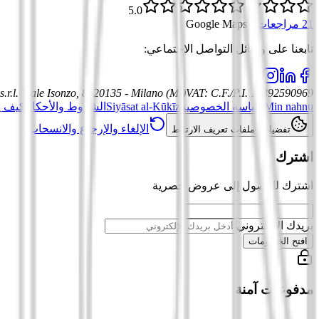
5.0
21 مراجعات
·
Google Maps
تابعنا على وسائل التواصل الاجتماعي
:
.r.l.
Viale Isonzo, 8, 20135 - Milano (MI)
VAT
:
C.F./P.I. 12392590969
Min nahnu
سياسة الخصوصية
Siyāsat al-Kūkīz
الشروط والأحكام
كيف ي
الإلغاء والإرجاع والانسحاب
تفضيلات ملفات تعريف الارتباط
اشترك
اشترك للوصول إلى عروض حصرية
بريدك الإلكتروني
افتح الخصومات
مدفوعات آمنة