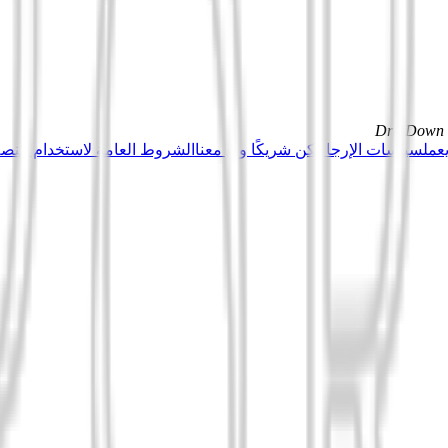
DrillDown s
عمل
سياسات الإرجاع
كن شريكًا وبِع معنا
الشروط العامة لاستخدام منصة Tuduu (المستخدمون المهني