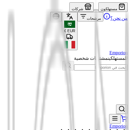
مستهلكون
شركات
من نحن؟
مرشحات
€
EUR
Emporion
للمستهلكين
مشتريات شخصية
Emporion