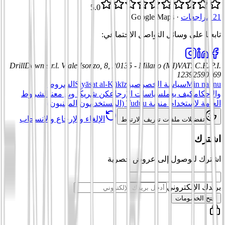
5.0
21 مراجعات
·
Google Maps
تابعنا على وسائل التواصل الاجتماعي
:
DrillDown s.r.l.
Viale Isonzo, 8, 20135 - Milano (MI)
VAT
:
C.F./P.I.
12392590969
Min nahnu
سياسة الخصوصية
Siyāsat al-Kūkīz
الشروط
والأحكام
كيف يعمل
سياسات الإرجاع
كن شريكًا وبِع معنا
الشروط
العامة لاستخدام منصة Tuduu (المستخدمون المهنيون)
الإلغاء والإرجاع والانسحاب
تفضيلات ملفات تعريف الارتباط
اشترك
اشترك للوصول إلى عروض حصرية
بريدك الإلكتروني
افتح الخصومات