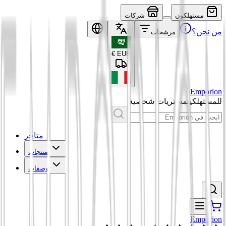
مستهلكون
شركات
من نحن؟
مرشحات
€
EUR
Emporion
للمستهلكين
مشتريات شخصية
متاجر
منتجات
وصفات
Emporion