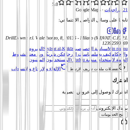
5.0
21 مراجعات
·
Google Maps
تابعنا على وسائل التواصل الاجتماعي
:
DrillDown s.r.l.
Viale Isonzo, 8, 20135 - Milano (MI)
VAT
:
C.F./P.I.
12392590969
Min nahnu
سياسة الخصوصية
Siyāsat al-Kūkīz
الشروط
والأحكام
كيف يعمل
سياسات الإرجاع
كن شريكًا وبِع معنا
الشروط
العامة لاستخدام منصة Tuduu (المستخدمون المهنيون)
الإلغاء والإرجاع والانسحاب
تفضيلات ملفات تعريف الارتباط
اشترك
اشترك للوصول إلى عروض حصرية
بريدك الإلكتروني
افتح الخصومات