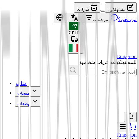
مستهلكون
شركات
من نحن؟
مرشحات
€
EUR
Emporion
للمستهلكين
مشتريات شخصية
متاجر
منتجات
وصفات
Emporion