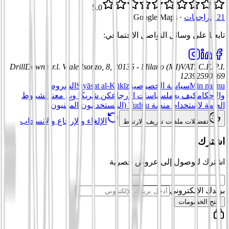
5.0
21 مراجعات
·
Google Maps
تابعنا على وسائل التواصل الاجتماعي
:
DrillDown s.r.l.
Viale Isonzo, 8, 20135 - Milano (MI)
VAT
:
C.F./P.I.
12392590969
Min nahnu
سياسة الخصوصية
Siyāsat al-Kūkīz
الشروط
والأحكام
كيف يعمل
سياسات الإرجاع
كن شريكًا وبِع معنا
الشروط
العامة لاستخدام منصة Tuduu (المستخدمون المهنيون)
الإلغاء والإرجاع والانسحاب
تفضيلات ملفات تعريف الارتباط
اشترك
اشترك للوصول إلى عروض حصرية
بريدك الإلكتروني
افتح الخصومات