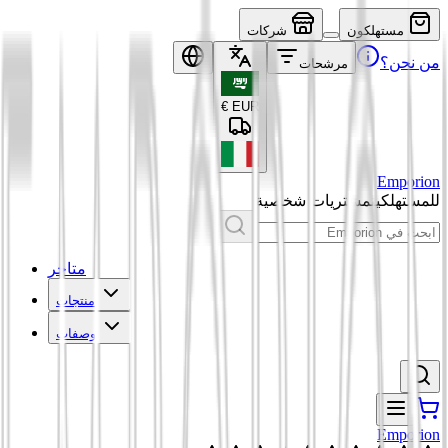
مستهلكون
شركات
من نحن؟
مرشحات
€
EUR
Emporion
للمستهلكين
مشتريات شخصية
متاجر
منتجات
وصفات
Emporion