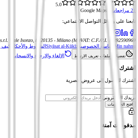
5.0
21 مراجعات
·
Google Maps
تابعنا على وسائل التواصل الاجتماعي
:
.r.l.
Viale Isonzo, 8, 20135 - Milano (MI)
VAT
:
C.F./P.I. 12392590969
Min nahnu
سياسة الخصوصية
Siyāsat al-Kūkīz
الشروط والأحكام
كيف ي
الإلغاء والإرجاع والانسحاب
تفضيلات ملفات تعريف الارتباط
اشترك
اشترك للوصول إلى عروض حصرية
بريدك الإلكتروني
افتح الخصومات
مدفوعات آمنة