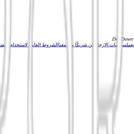
DrillDown s
عمل
سياسات الإرجاع
كن شريكًا وبِع معنا
الشروط العامة لاستخدام منصة Tuduu (المستخدمون المهني