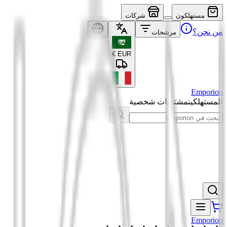
مستهلكون
شركات
من نحن؟
مرشحات
€
EUR
Emporion
للمستهلكين
مشتريات شخصية
Emporion