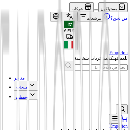
مستهلكون
شركات
من نحن؟
مرشحات
€
EUR
Emporion
للمستهلكين
مشتريات شخصية
متاجر
منتجات
وصفات
Emporion