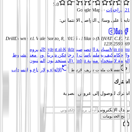
5.0
21 مراجعات
·
Google Maps
تابعنا على وسائل التواصل الاجتماعي
:
DrillDown s.r.l.
Viale Isonzo, 8, 20135 - Milano (MI)
VAT
:
C.F./P.I.
12392590969
Min nahnu
سياسة الخصوصية
Siyāsat al-Kūkīz
الشروط
والأحكام
كيف يعمل
سياسات الإرجاع
كن شريكًا وبِع معنا
الشروط
العامة لاستخدام منصة Tuduu (المستخدمون المهنيون)
الإلغاء والإرجاع والانسحاب
تفضيلات ملفات تعريف الارتباط
اشترك
اشترك للوصول إلى عروض حصرية
بريدك الإلكتروني
افتح الخصومات