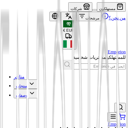
مستهلكون
شركات
من نحن؟
مرشحات
€
EUR
Emporion
للمستهلكين
مشتريات شخصية
متاجر
منتجات
وصفات
Emporion