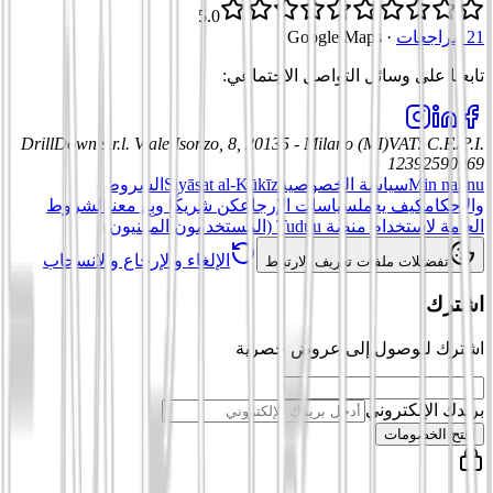
5.0
21 مراجعات
·
Google Maps
تابعنا على وسائل التواصل الاجتماعي
:
DrillDown s.r.l.
Viale Isonzo, 8, 20135 - Milano (MI)
VAT
:
C.F./P.I.
12392590969
Min nahnu
سياسة الخصوصية
Siyāsat al-Kūkīz
الشروط
والأحكام
كيف يعمل
سياسات الإرجاع
كن شريكًا وبِع معنا
الشروط
العامة لاستخدام منصة Tuduu (المستخدمون المهنيون)
الإلغاء والإرجاع والانسحاب
تفضيلات ملفات تعريف الارتباط
اشترك
اشترك للوصول إلى عروض حصرية
بريدك الإلكتروني
افتح الخصومات