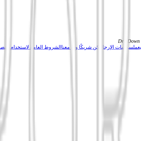
DrillDown s
عمل
سياسات الإرجاع
كن شريكًا وبِع معنا
الشروط العامة لاستخدام منصة Tuduu (المستخدمون المهني