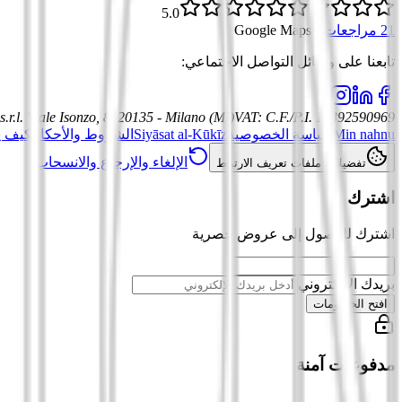
5.0
21 مراجعات
·
Google Maps
تابعنا على وسائل التواصل الاجتماعي
:
.r.l.
Viale Isonzo, 8, 20135 - Milano (MI)
VAT
:
C.F./P.I. 12392590969
Min nahnu
سياسة الخصوصية
Siyāsat al-Kūkīz
الشروط والأحكام
كيف ي
الإلغاء والإرجاع والانسحاب
تفضيلات ملفات تعريف الارتباط
اشترك
اشترك للوصول إلى عروض حصرية
بريدك الإلكتروني
افتح الخصومات
مدفوعات آمنة