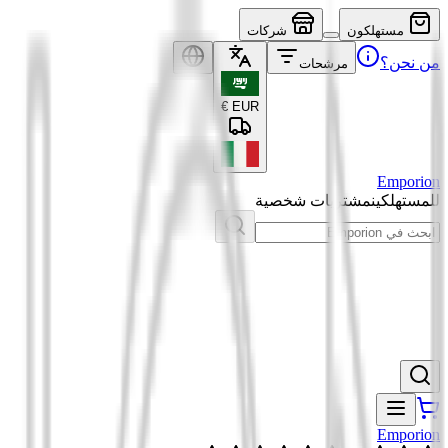
مستهلكون
شركات
من نحن؟
مرشحات
€
EUR
Emporion
للمستهلكين
مشتريات شخصية
Emporion