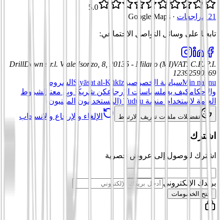
5.0
21 مراجعات
·
Google Maps
تابعنا على وسائل التواصل الاجتماعي
:
DrillDown s.r.l.
Viale Isonzo, 8, 20135 - Milano (MI)
VAT
:
C.F./P.I.
12392590969
Min nahnu
سياسة الخصوصية
Siyāsat al-Kūkīz
الشروط
والأحكام
كيف يعمل
سياسات الإرجاع
كن شريكًا وبِع معنا
الشروط
العامة لاستخدام منصة Tuduu (المستخدمون المهنيون)
الإلغاء والإرجاع والانسحاب
تفضيلات ملفات تعريف الارتباط
اشترك
اشترك للوصول إلى عروض حصرية
بريدك الإلكتروني
افتح الخصومات