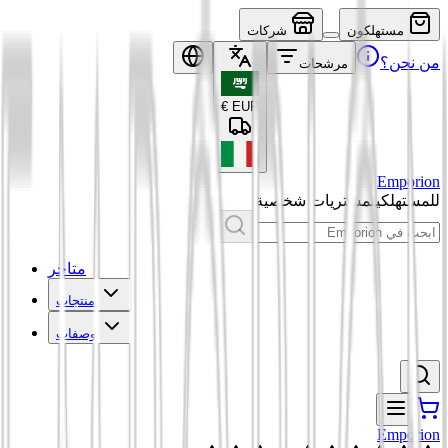
مستهلكون
شركات
من نحن؟
مرشحات
€
EUR
Emporion
للمستهلكين
مشتريات شخصية
متاجر
منتجات
وصفات
Emporion