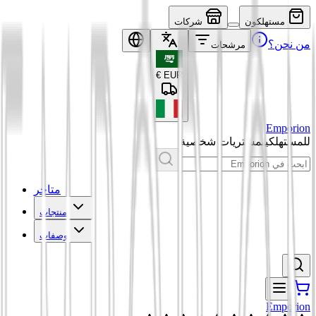
مستهلكون
شركات
من نحن؟
مرشحات
€
EUR
Emporion
للمستهلكين
مشتريات شخصية
متاجر
منتجات
وصفات
Emporion