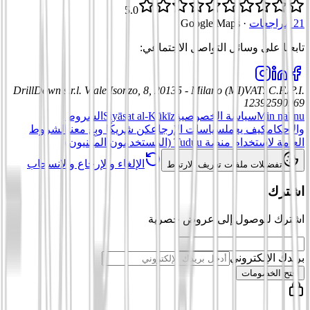
5.0
21 مراجعات
·
Google Maps
تابعنا على وسائل التواصل الاجتماعي
:
DrillDown s.r.l.
Viale Isonzo, 8, 20135 - Milano (MI)
VAT
:
C.F./P.I.
12392590969
Min nahnu
سياسة الخصوصية
Siyāsat al-Kūkīz
الشروط
والأحكام
كيف يعمل
سياسات الإرجاع
كن شريكًا وبِع معنا
الشروط
العامة لاستخدام منصة Tuduu (المستخدمون المهنيون)
الإلغاء والإرجاع والانسحاب
تفضيلات ملفات تعريف الارتباط
اشترك
اشترك للوصول إلى عروض حصرية
بريدك الإلكتروني
افتح الخصومات