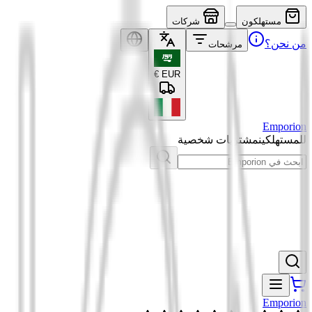
مستهلكون
شركات
من نحن؟
مرشحات
€
EUR
Emporion
للمستهلكين
مشتريات شخصية
Emporion