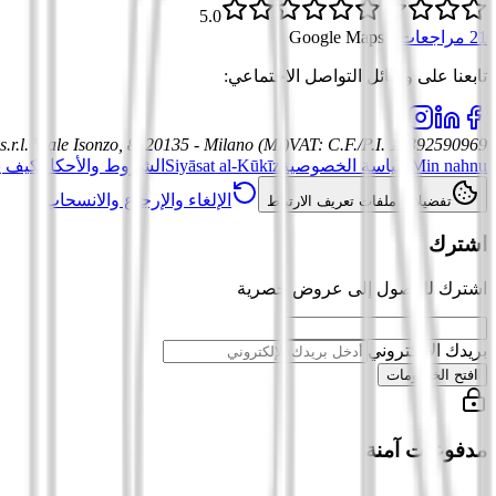
5.0
21 مراجعات
·
Google Maps
تابعنا على وسائل التواصل الاجتماعي
:
.r.l.
Viale Isonzo, 8, 20135 - Milano (MI)
VAT
:
C.F./P.I. 12392590969
Min nahnu
سياسة الخصوصية
Siyāsat al-Kūkīz
الشروط والأحكام
كيف ي
الإلغاء والإرجاع والانسحاب
تفضيلات ملفات تعريف الارتباط
اشترك
اشترك للوصول إلى عروض حصرية
بريدك الإلكتروني
افتح الخصومات
مدفوعات آمنة