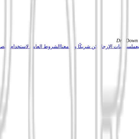
DrillDown s
عمل
سياسات الإرجاع
كن شريكًا وبِع معنا
الشروط العامة لاستخدام منصة Tuduu (المستخدمون المهني