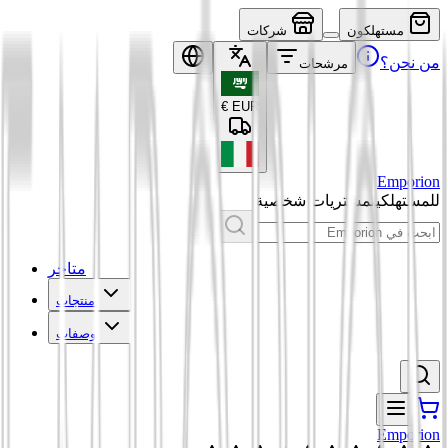
مستهلكون
شركات
من نحن؟
مرشحات
€
EUR
Emporion
للمستهلكين
مشتريات شخصية
متاجر
منتجات
وصفات
Emporion