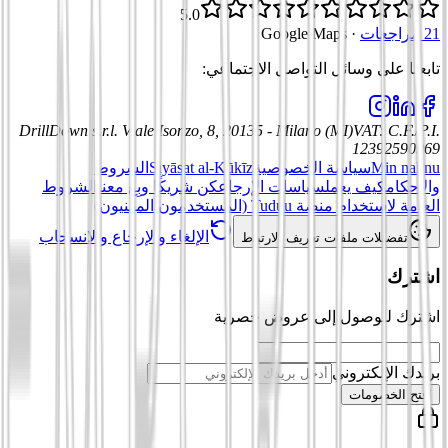
5.0
21 مراجعات
·
Google Maps
تابعنا على وسائل التواصل الاجتماعي
:
DrillDown s.r.l.
Viale Isonzo, 8, 20135 - Milano (MI)
VAT
:
C.F./P.I.
12392590969
Min nahnu
سياسة الخصوصية
Siyāsat al-Kūkīz
الشروط
والأحكام
كيف يعمل
سياسات الإرجاع
كن شريكًا وبِع معنا
الشروط
العامة لاستخدام منصة Tuduu (المستخدمون المهنيون)
الإلغاء والإرجاع والانسحاب
تفضيلات ملفات تعريف الارتباط
اشترك
اشترك للوصول إلى عروض حصرية
بريدك الإلكتروني
افتح الخصومات