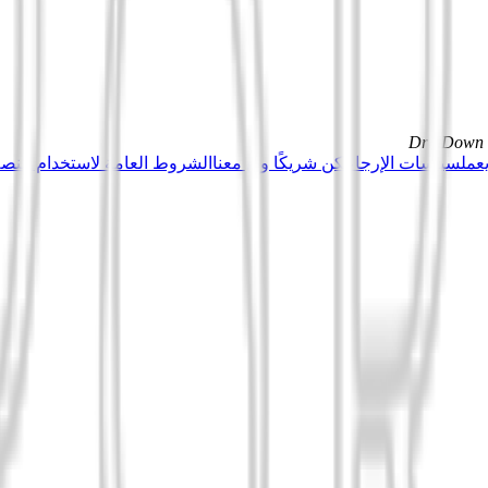
DrillDown s
عمل
سياسات الإرجاع
كن شريكًا وبِع معنا
الشروط العامة لاستخدام منصة Tuduu (المستخدمون المهني