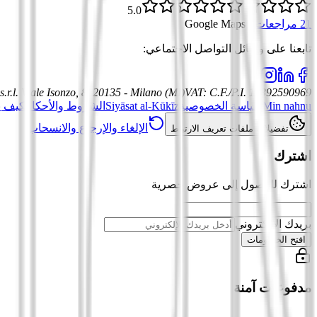
5.0
21 مراجعات
·
Google Maps
تابعنا على وسائل التواصل الاجتماعي
:
.r.l.
Viale Isonzo, 8, 20135 - Milano (MI)
VAT
:
C.F./P.I. 12392590969
Min nahnu
سياسة الخصوصية
Siyāsat al-Kūkīz
الشروط والأحكام
كيف ي
الإلغاء والإرجاع والانسحاب
تفضيلات ملفات تعريف الارتباط
اشترك
اشترك للوصول إلى عروض حصرية
بريدك الإلكتروني
افتح الخصومات
مدفوعات آمنة