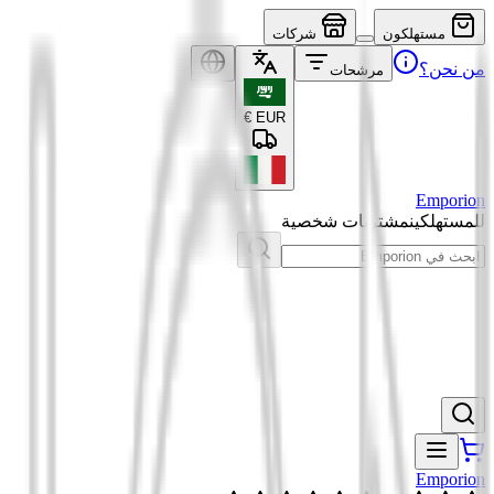
مستهلكون
شركات
من نحن؟
مرشحات
€
EUR
Emporion
للمستهلكين
مشتريات شخصية
Emporion