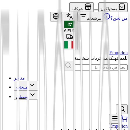
مستهلكون
شركات
من نحن؟
مرشحات
€
EUR
Emporion
للمستهلكين
مشتريات شخصية
متاجر
منتجات
وصفات
Emporion