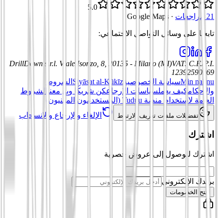
5.0
21 مراجعات
·
Google Maps
تابعنا على وسائل التواصل الاجتماعي
:
DrillDown s.r.l.
Viale Isonzo, 8, 20135 - Milano (MI)
VAT
:
C.F./P.I.
12392590969
Min nahnu
سياسة الخصوصية
Siyāsat al-Kūkīz
الشروط
والأحكام
كيف يعمل
سياسات الإرجاع
كن شريكًا وبِع معنا
الشروط
العامة لاستخدام منصة Tuduu (المستخدمون المهنيون)
الإلغاء والإرجاع والانسحاب
تفضيلات ملفات تعريف الارتباط
اشترك
اشترك للوصول إلى عروض حصرية
بريدك الإلكتروني
افتح الخصومات