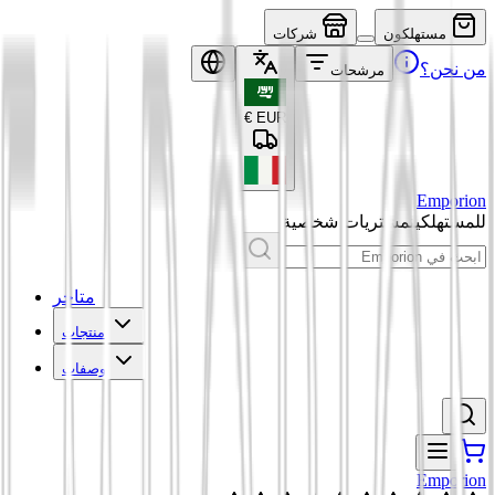
مستهلكون
شركات
من نحن؟
مرشحات
€
EUR
Emporion
للمستهلكين
مشتريات شخصية
متاجر
منتجات
وصفات
Emporion