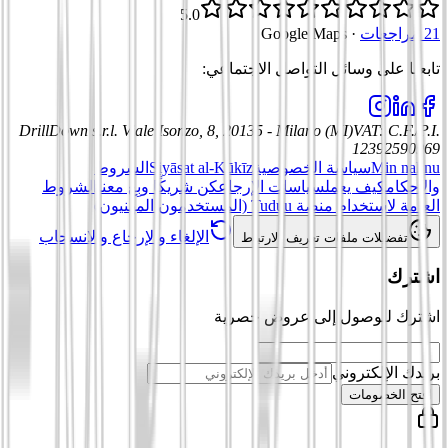
5.0
21 مراجعات
·
Google Maps
تابعنا على وسائل التواصل الاجتماعي
:
DrillDown s.r.l.
Viale Isonzo, 8, 20135 - Milano (MI)
VAT
:
C.F./P.I.
12392590969
Min nahnu
سياسة الخصوصية
Siyāsat al-Kūkīz
الشروط
والأحكام
كيف يعمل
سياسات الإرجاع
كن شريكًا وبِع معنا
الشروط
العامة لاستخدام منصة Tuduu (المستخدمون المهنيون)
الإلغاء والإرجاع والانسحاب
تفضيلات ملفات تعريف الارتباط
اشترك
اشترك للوصول إلى عروض حصرية
بريدك الإلكتروني
افتح الخصومات