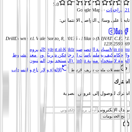
5.0
21 مراجعات
·
Google Maps
تابعنا على وسائل التواصل الاجتماعي
:
DrillDown s.r.l.
Viale Isonzo, 8, 20135 - Milano (MI)
VAT
:
C.F./P.I.
12392590969
Min nahnu
سياسة الخصوصية
Siyāsat al-Kūkīz
الشروط
والأحكام
كيف يعمل
سياسات الإرجاع
كن شريكًا وبِع معنا
الشروط
العامة لاستخدام منصة Tuduu (المستخدمون المهنيون)
الإلغاء والإرجاع والانسحاب
تفضيلات ملفات تعريف الارتباط
اشترك
اشترك للوصول إلى عروض حصرية
بريدك الإلكتروني
افتح الخصومات