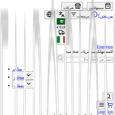
مستهلكون
شركات
من نحن؟
مرشحات
€
EUR
Emporion
للمستهلكين
مشتريات شخصية
متاجر
منتجات
وصفات
Emporion