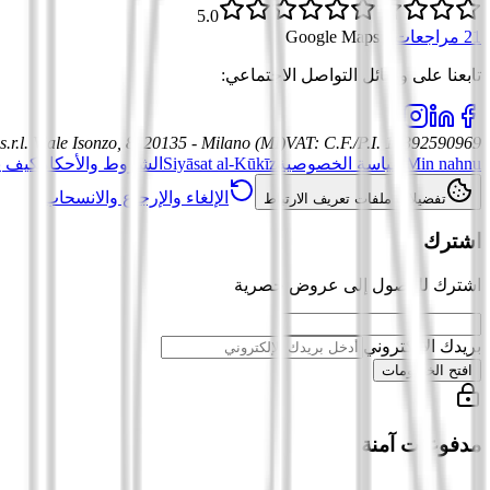
5.0
21 مراجعات
·
Google Maps
تابعنا على وسائل التواصل الاجتماعي
:
.r.l.
Viale Isonzo, 8, 20135 - Milano (MI)
VAT
:
C.F./P.I. 12392590969
Min nahnu
سياسة الخصوصية
Siyāsat al-Kūkīz
الشروط والأحكام
كيف ي
الإلغاء والإرجاع والانسحاب
تفضيلات ملفات تعريف الارتباط
اشترك
اشترك للوصول إلى عروض حصرية
بريدك الإلكتروني
افتح الخصومات
مدفوعات آمنة