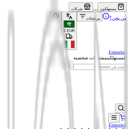
مستهلكون
شركات
من نحن؟
مرشحات
€
EUR
Emporion
للمستهلكين
مشتريات شخصية
Emporion