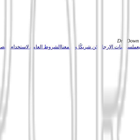
DrillDown s
عمل
سياسات الإرجاع
كن شريكًا وبِع معنا
الشروط العامة لاستخدام منصة Tuduu (المستخدمون المهني