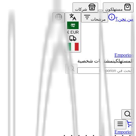
مستهلكون
شركات
من نحن؟
مرشحات
€
EUR
Emporion
للمستهلكين
مشتريات شخصية
Emporion