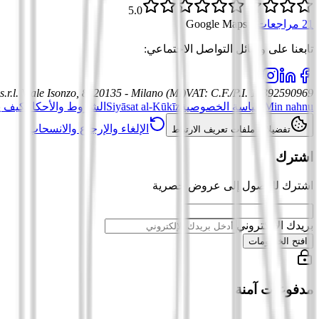
5.0
21 مراجعات
·
Google Maps
تابعنا على وسائل التواصل الاجتماعي
:
.r.l.
Viale Isonzo, 8, 20135 - Milano (MI)
VAT
:
C.F./P.I. 12392590969
Min nahnu
سياسة الخصوصية
Siyāsat al-Kūkīz
الشروط والأحكام
كيف ي
الإلغاء والإرجاع والانسحاب
تفضيلات ملفات تعريف الارتباط
اشترك
اشترك للوصول إلى عروض حصرية
بريدك الإلكتروني
افتح الخصومات
مدفوعات آمنة