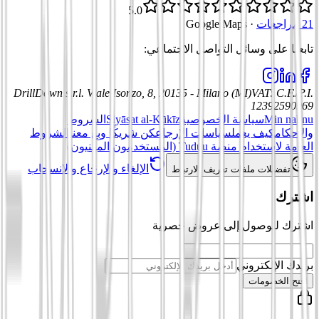
5.0
21 مراجعات
·
Google Maps
تابعنا على وسائل التواصل الاجتماعي
:
DrillDown s.r.l.
Viale Isonzo, 8, 20135 - Milano (MI)
VAT
:
C.F./P.I.
12392590969
Min nahnu
سياسة الخصوصية
Siyāsat al-Kūkīz
الشروط
والأحكام
كيف يعمل
سياسات الإرجاع
كن شريكًا وبِع معنا
الشروط
العامة لاستخدام منصة Tuduu (المستخدمون المهنيون)
الإلغاء والإرجاع والانسحاب
تفضيلات ملفات تعريف الارتباط
اشترك
اشترك للوصول إلى عروض حصرية
بريدك الإلكتروني
افتح الخصومات