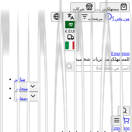
مستهلكون
شركات
من نحن؟
مرشحات
€
EUR
Emporion
للمستهلكين
مشتريات شخصية
متاجر
منتجات
وصفات
Emporion