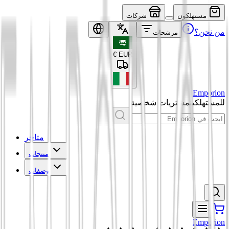
مستهلكون
شركات
من نحن؟
مرشحات
€
EUR
Emporion
للمستهلكين
مشتريات شخصية
متاجر
منتجات
وصفات
Emporion