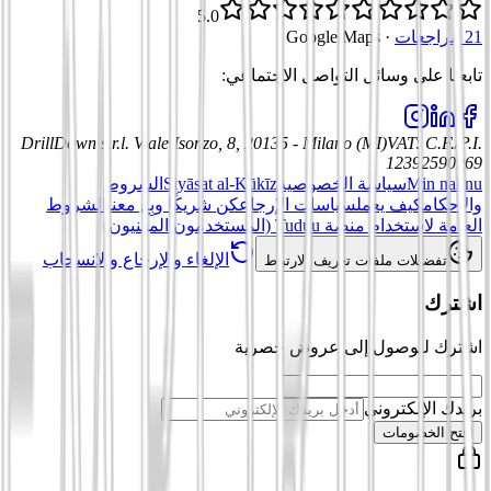
5.0
21 مراجعات
·
Google Maps
تابعنا على وسائل التواصل الاجتماعي
:
DrillDown s.r.l.
Viale Isonzo, 8, 20135 - Milano (MI)
VAT
:
C.F./P.I.
12392590969
Min nahnu
سياسة الخصوصية
Siyāsat al-Kūkīz
الشروط
والأحكام
كيف يعمل
سياسات الإرجاع
كن شريكًا وبِع معنا
الشروط
العامة لاستخدام منصة Tuduu (المستخدمون المهنيون)
الإلغاء والإرجاع والانسحاب
تفضيلات ملفات تعريف الارتباط
اشترك
اشترك للوصول إلى عروض حصرية
بريدك الإلكتروني
افتح الخصومات