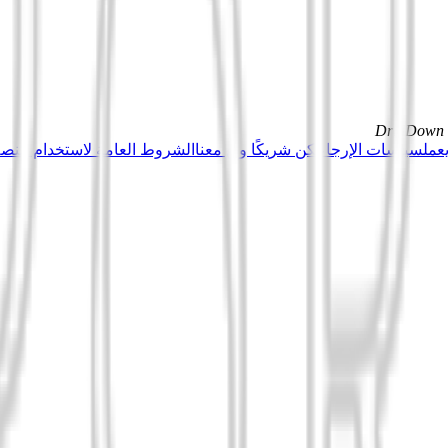
DrillDown s
عمل
سياسات الإرجاع
كن شريكًا وبِع معنا
الشروط العامة لاستخدام منصة Tuduu (المستخدمون المهني