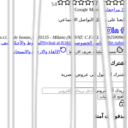
5.0
21 مراجعات
·
Google Maps
تابعنا على وسائل التواصل الاجتماعي
:
.r.l.
Viale Isonzo, 8, 20135 - Milano (MI)
VAT
:
C.F./P.I. 12392590969
Min nahnu
سياسة الخصوصية
Siyāsat al-Kūkīz
الشروط والأحكام
كيف ي
الإلغاء والإرجاع والانسحاب
تفضيلات ملفات تعريف الارتباط
اشترك
اشترك للوصول إلى عروض حصرية
بريدك الإلكتروني
افتح الخصومات
مدفوعات آمنة