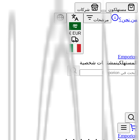
مستهلكون
شركات
من نحن؟
مرشحات
€
EUR
Emporion
للمستهلكين
مشتريات شخصية
Emporion