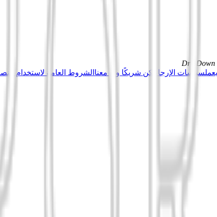
DrillDown s
عمل
سياسات الإرجاع
كن شريكًا وبِع معنا
الشروط العامة لاستخدام منصة Tuduu (المستخدمون المهني