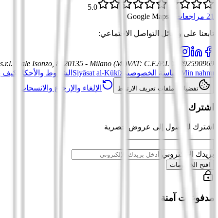
5.0
21 مراجعات
·
Google Maps
تابعنا على وسائل التواصل الاجتماعي
:
.r.l.
Viale Isonzo, 8, 20135 - Milano (MI)
VAT
:
C.F./P.I. 12392590969
Min nahnu
سياسة الخصوصية
Siyāsat al-Kūkīz
الشروط والأحكام
كيف ي
الإلغاء والإرجاع والانسحاب
تفضيلات ملفات تعريف الارتباط
اشترك
اشترك للوصول إلى عروض حصرية
بريدك الإلكتروني
افتح الخصومات
مدفوعات آمنة