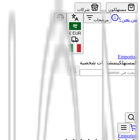
مستهلكون
شركات
من نحن؟
مرشحات
€
EUR
Emporion
للمستهلكين
مشتريات شخصية
Emporion