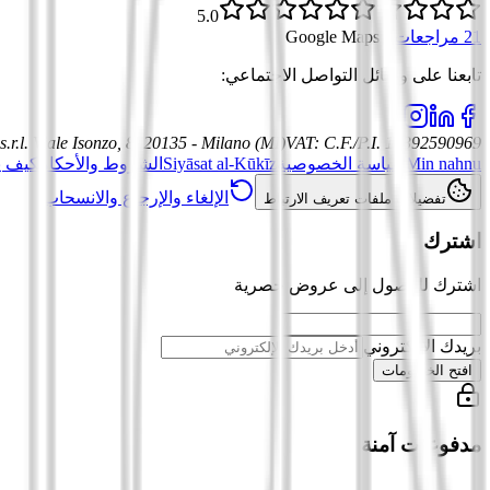
5.0
21 مراجعات
·
Google Maps
تابعنا على وسائل التواصل الاجتماعي
:
.r.l.
Viale Isonzo, 8, 20135 - Milano (MI)
VAT
:
C.F./P.I. 12392590969
Min nahnu
سياسة الخصوصية
Siyāsat al-Kūkīz
الشروط والأحكام
كيف ي
الإلغاء والإرجاع والانسحاب
تفضيلات ملفات تعريف الارتباط
اشترك
اشترك للوصول إلى عروض حصرية
بريدك الإلكتروني
افتح الخصومات
مدفوعات آمنة