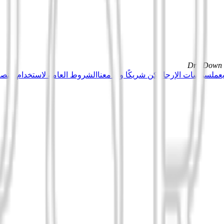
DrillDown s
عمل
سياسات الإرجاع
كن شريكًا وبِع معنا
الشروط العامة لاستخدام منصة Tuduu (المستخدمون المهني