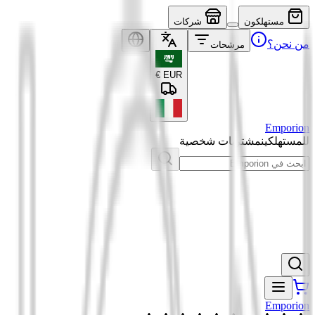
مستهلكون
شركات
من نحن؟
مرشحات
€
EUR
Emporion
للمستهلكين
مشتريات شخصية
Emporion