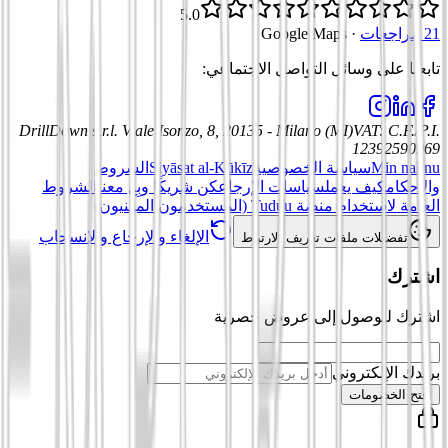
5.0
21 مراجعات
·
Google Maps
تابعنا على وسائل التواصل الاجتماعي
:
DrillDown s.r.l.
Viale Isonzo, 8, 20135 - Milano (MI)
VAT
:
C.F./P.I.
12392590969
Min nahnu
سياسة الخصوصية
Siyāsat al-Kūkīz
الشروط
والأحكام
كيف يعمل
سياسات الإرجاع
كن شريكًا وبِع معنا
الشروط
العامة لاستخدام منصة Tuduu (المستخدمون المهنيون)
الإلغاء والإرجاع والانسحاب
تفضيلات ملفات تعريف الارتباط
اشترك
اشترك للوصول إلى عروض حصرية
بريدك الإلكتروني
افتح الخصومات