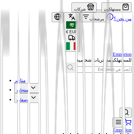
مستهلكون
شركات
من نحن؟
مرشحات
€
EUR
Emporion
للمستهلكين
مشتريات شخصية
متاجر
منتجات
وصفات
Emporion