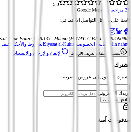
5.0
21 مراجعات
·
Google Maps
تابعنا على وسائل التواصل الاجتماعي
:
.r.l.
Viale Isonzo, 8, 20135 - Milano (MI)
VAT
:
C.F./P.I. 12392590969
Min nahnu
سياسة الخصوصية
Siyāsat al-Kūkīz
الشروط والأحكام
كيف ي
الإلغاء والإرجاع والانسحاب
تفضيلات ملفات تعريف الارتباط
اشترك
اشترك للوصول إلى عروض حصرية
بريدك الإلكتروني
افتح الخصومات
مدفوعات آمنة