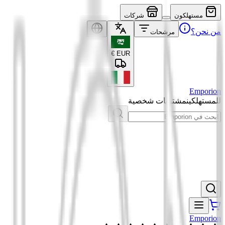
مستهلكون
شركات
من نحن؟
مرشحات
€
EUR
Emporion
للمستهلكين
مشتريات شخصية
Emporion