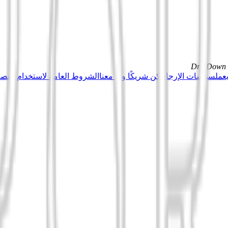
DrillDown s
عمل
سياسات الإرجاع
كن شريكًا وبِع معنا
الشروط العامة لاستخدام منصة Tuduu (المستخدمون المهني