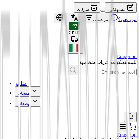
مستهلكون
شركات
من نحن؟
مرشحات
€
EUR
Emporion
للمستهلكين
مشتريات شخصية
متاجر
منتجات
وصفات
Emporion