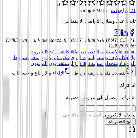
5.0
21 مراجعات
·
Google Maps
تابعنا على وسائل التواصل الاجتماعي
:
DrillDown s.r.l.
Viale Isonzo, 8, 20135 - Milano (MI)
VAT
:
C.F./P.I.
12392590969
Min nahnu
سياسة الخصوصية
Siyāsat al-Kūkīz
الشروط
والأحكام
كيف يعمل
سياسات الإرجاع
كن شريكًا وبِع معنا
الشروط
العامة لاستخدام منصة Tuduu (المستخدمون المهنيون)
الإلغاء والإرجاع والانسحاب
تفضيلات ملفات تعريف الارتباط
اشترك
اشترك للوصول إلى عروض حصرية
بريدك الإلكتروني
افتح الخصومات