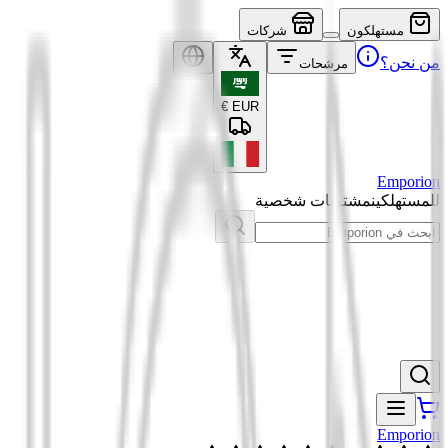
مستهلكون
شركات
من نحن؟
مرشحات
€
EUR
Emporion
للمستهلكين
مشتريات شخصية
Emporion