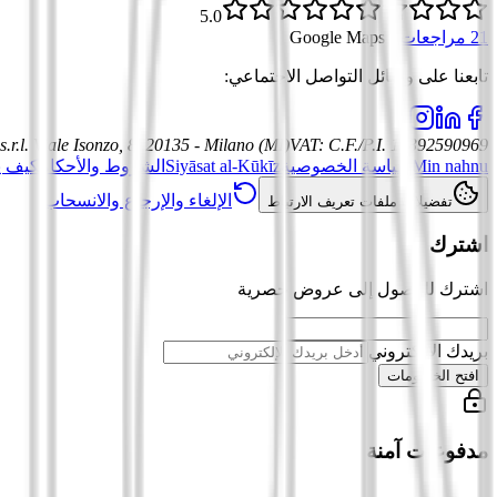
5.0
21 مراجعات
·
Google Maps
تابعنا على وسائل التواصل الاجتماعي
:
.r.l.
Viale Isonzo, 8, 20135 - Milano (MI)
VAT
:
C.F./P.I. 12392590969
Min nahnu
سياسة الخصوصية
Siyāsat al-Kūkīz
الشروط والأحكام
كيف ي
الإلغاء والإرجاع والانسحاب
تفضيلات ملفات تعريف الارتباط
اشترك
اشترك للوصول إلى عروض حصرية
بريدك الإلكتروني
افتح الخصومات
مدفوعات آمنة