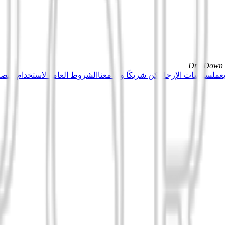
DrillDown s
عمل
سياسات الإرجاع
كن شريكًا وبِع معنا
الشروط العامة لاستخدام منصة Tuduu (المستخدمون المهني