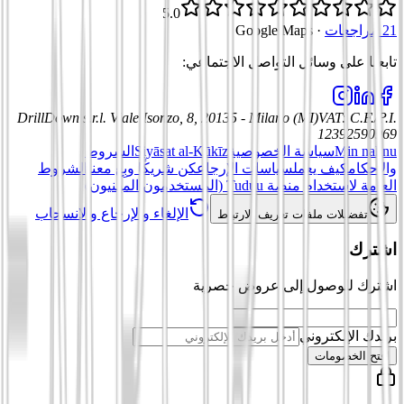
5.0
21 مراجعات
·
Google Maps
تابعنا على وسائل التواصل الاجتماعي
:
DrillDown s.r.l.
Viale Isonzo, 8, 20135 - Milano (MI)
VAT
:
C.F./P.I.
12392590969
Min nahnu
سياسة الخصوصية
Siyāsat al-Kūkīz
الشروط
والأحكام
كيف يعمل
سياسات الإرجاع
كن شريكًا وبِع معنا
الشروط
العامة لاستخدام منصة Tuduu (المستخدمون المهنيون)
الإلغاء والإرجاع والانسحاب
تفضيلات ملفات تعريف الارتباط
اشترك
اشترك للوصول إلى عروض حصرية
بريدك الإلكتروني
افتح الخصومات