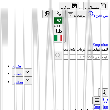
مستهلكون
شركات
من نحن؟
مرشحات
€
EUR
Emporion
للمستهلكين
مشتريات شخصية
متاجر
منتجات
وصفات
Emporion