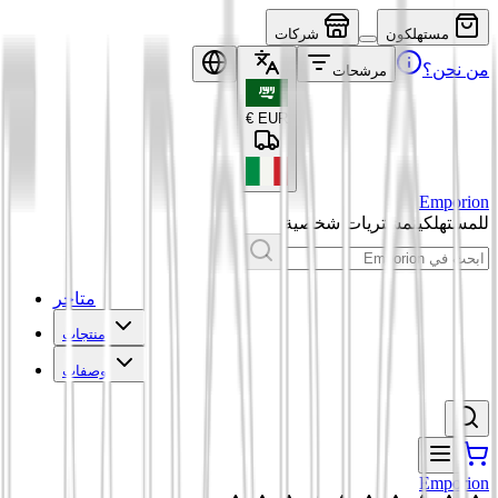
مستهلكون
شركات
من نحن؟
مرشحات
€
EUR
Emporion
للمستهلكين
مشتريات شخصية
متاجر
منتجات
وصفات
Emporion