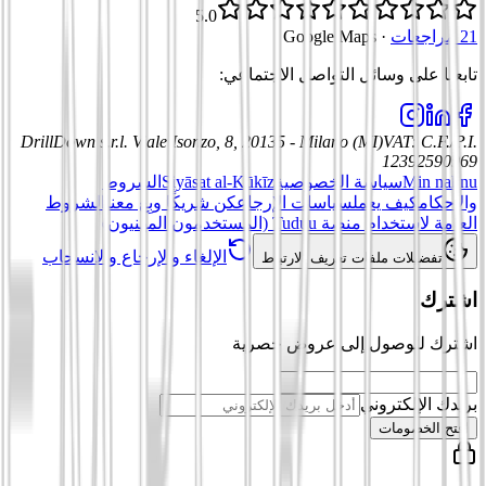
5.0
21 مراجعات
·
Google Maps
تابعنا على وسائل التواصل الاجتماعي
:
DrillDown s.r.l.
Viale Isonzo, 8, 20135 - Milano (MI)
VAT
:
C.F./P.I.
12392590969
Min nahnu
سياسة الخصوصية
Siyāsat al-Kūkīz
الشروط
والأحكام
كيف يعمل
سياسات الإرجاع
كن شريكًا وبِع معنا
الشروط
العامة لاستخدام منصة Tuduu (المستخدمون المهنيون)
الإلغاء والإرجاع والانسحاب
تفضيلات ملفات تعريف الارتباط
اشترك
اشترك للوصول إلى عروض حصرية
بريدك الإلكتروني
افتح الخصومات