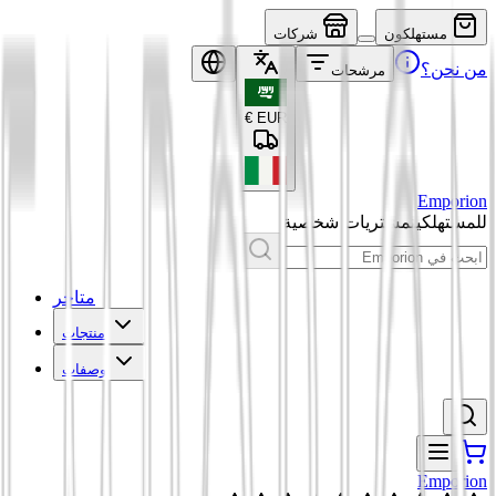
مستهلكون
شركات
من نحن؟
مرشحات
€
EUR
Emporion
للمستهلكين
مشتريات شخصية
متاجر
منتجات
وصفات
Emporion