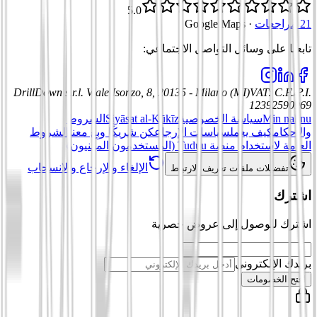
5.0
21 مراجعات
·
Google Maps
تابعنا على وسائل التواصل الاجتماعي
:
DrillDown s.r.l.
Viale Isonzo, 8, 20135 - Milano (MI)
VAT
:
C.F./P.I.
12392590969
Min nahnu
سياسة الخصوصية
Siyāsat al-Kūkīz
الشروط
والأحكام
كيف يعمل
سياسات الإرجاع
كن شريكًا وبِع معنا
الشروط
العامة لاستخدام منصة Tuduu (المستخدمون المهنيون)
الإلغاء والإرجاع والانسحاب
تفضيلات ملفات تعريف الارتباط
اشترك
اشترك للوصول إلى عروض حصرية
بريدك الإلكتروني
افتح الخصومات